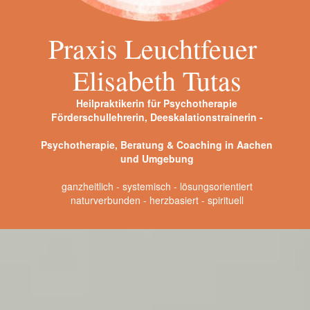
P
raxis Leuchtfeuer
Elisabeth Tutas
Heilpraktikerin für Psychotherapie
Förderschullehrerin, Deeskalationstrainerin -
Psychotherapie, Beratung & Coaching in Aachen
und Umgebung
ganzheitlich - systemisch - lösungsorientiert
naturverbunden - herzbasiert - spirituell